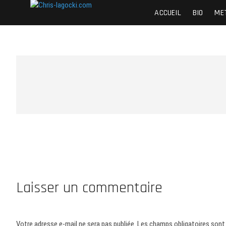
Skip
Chris-lagocki.com
CES PAGES POUR PRÉSENTER QUELQUES-UNE
ACCUEIL
BIO
ME
to
content
Laisser un commentaire
Votre adresse e-mail ne sera pas publiée.
Les champs obligatoires sont