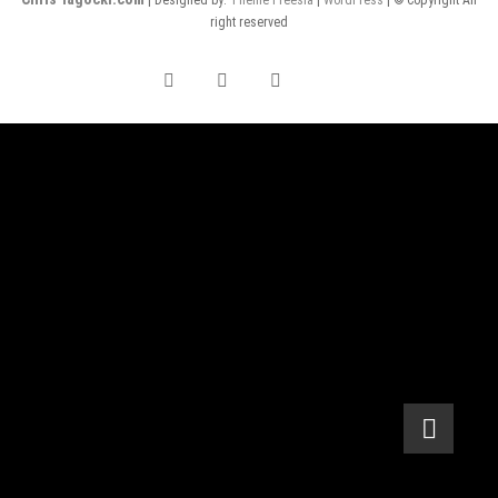
| Designed by:
Theme Freesia
|
WordPress
| © Copyright All
right reserved
Facebook
Instagram
Twitter
YouTube