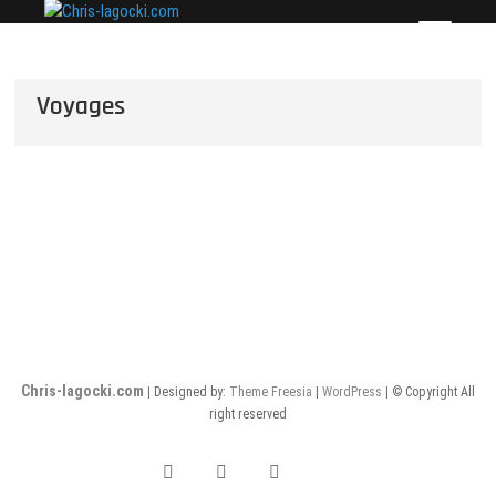
Skip
Chris-lagocki.com
CES PAGES POUR PRÉSENTER QUELQUES-UNES
to
DE MES PLUS BELLES PHOTOS…
content
Voyages
Chris-lagocki.com
| Designed by:
Theme Freesia
|
WordPress
| © Copyright All
right reserved
Facebook
Instagram
Twitter