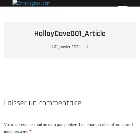
Skip
Chris-lagocki.com
CES PAGES POUR PRÉSENTER QUELQUES-UNES
to
DE MES PLUS BELLES PHOTOS…
content
HollayCave001_Article
31 janvier 2021
Laisser un commentaire
Votre adresse e-mail ne sera pas publiée.
Les champs obligatoires sont
indiqués avec
*