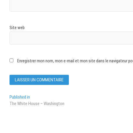
Site web
Enregistrer mon nom, mon e-mail et mon site dans le navigateur p
Navigation
Published in
The White House – Washington
de
l’article