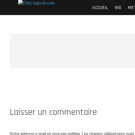
Skip
Chris-lagocki.com
CES PAGES POUR PRÉSENTER QUELQUES-UNE
ACCUEIL
BIO
ME
to
content
Laisser un commentaire
Votre adresse e-mail ne sera pas publiée.
Les champs obligatoires sont