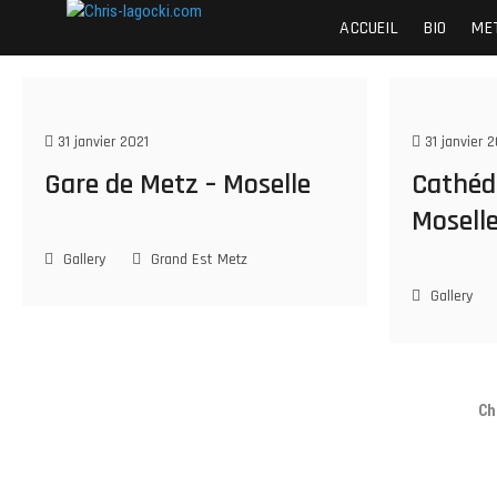
Skip
Chris-lagocki.com
CES PAGES POUR PRÉSENTER QUELQUES-UNE
ACCUEIL
BIO
ME
to
content
31 janvier 2021
31 janvier 2
Gare de Metz – Moselle
Cathéd
Mosell
Gallery
Grand Est
Metz
Gallery
Ch