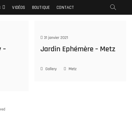
S
VIDÉOS
BOUTIQUE
CONTACT
31 janvier 2021
 –
Jardin Ephémère – Metz
Gallery
Metz
rved