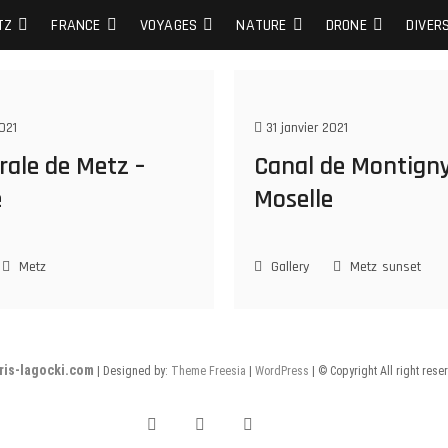
S DE MES PLUS BELLES PHOTOS…
TZ
FRANCE
VOYAGES
NATURE
DRONE
DIVER
021
31 janvier 2021
rale de Metz –
Canal de Montigny
e
Moselle
Metz
Gallery
Metz
sunset
ris-lagocki.com
| Designed by:
Theme Freesia
|
WordPress
| © Copyright All right rese
Facebook
Instagram
Twitter