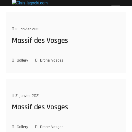
Skip
Chris-lagocki.com
CES PAGES POUR PRÉSENTER QUELQUES-UNES
to
DE MES PLUS BELLES PHOTOS…
content
31 janvier 2021
Massif des Vosges
Gallery
Drone
Vosges
31 janvier 2021
Massif des Vosges
Gallery
Drone
Vosges