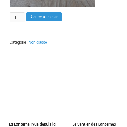
quantité
Ajouter au panier
de
La
Lanterne
(depuis
Catégorie :
Non classé
la
Place
de
la
Préfecture):
Toile
120
x
90
cm
La Lanterne (vue depuis la
Le Sentier des Lanternes