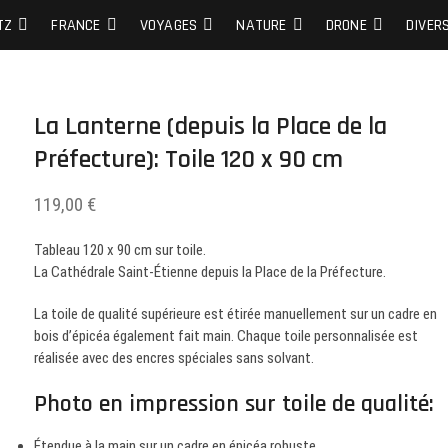
S DE MES PLUS BELLES PHOTOS…
TZ
FRANCE
VOYAGES
NATURE
DRONE
DIVER
La Lanterne (depuis la Place de la
Préfecture): Toile 120 x 90 cm
119,00
€
Tableau 120 x 90 cm sur toile.
La Cathédrale Saint-Étienne depuis la Place de la Préfecture.
La toile de qualité supérieure est étirée manuellement sur un cadre en
bois d’épicéa également fait main. Chaque toile personnalisée est
réalisée avec des encres spéciales sans solvant.
Photo en impression sur toile de qualité:
Étendue à la main sur un cadre en épicéa robuste