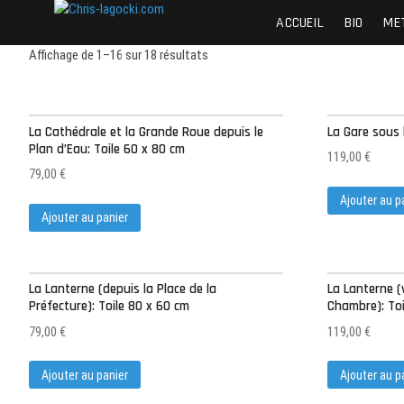
Skip
Chris-lagocki.com
CES PAGES POUR PRÉSENTER QUELQUES-UNE
ACCUEIL
BIO
ME
to
content
Affichage de 1–16 sur 18 résultats
La Cathédrale et la Grande Roue depuis le
La Gare sous 
Plan d’Eau: Toile 60 x 80 cm
119,00
€
79,00
€
Ajouter au p
Ajouter au panier
La Lanterne (depuis la Place de la
La Lanterne (
Préfecture): Toile 80 x 60 cm
Chambre): Toi
79,00
€
119,00
€
Ajouter au panier
Ajouter au p