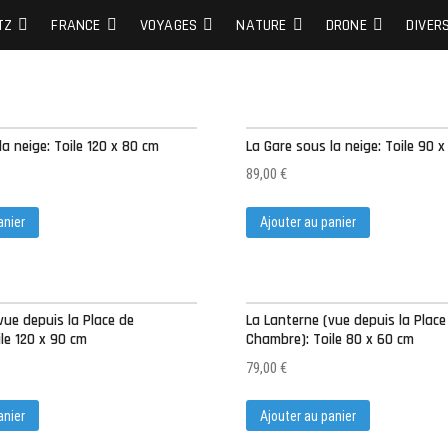
S DE MES PLUS BELLES PHOTOS…
TZ
FRANCE
VOYAGES
NATURE
DRONE
DIVER
la neige: Toile 120 x 80 cm
La Gare sous la neige: Toile 90 
89,00
€
anier
Ajouter au panier
vue depuis la Place de
La Lanterne (vue depuis la Place
le 120 x 90 cm
Chambre): Toile 80 x 60 cm
79,00
€
anier
Ajouter au panier