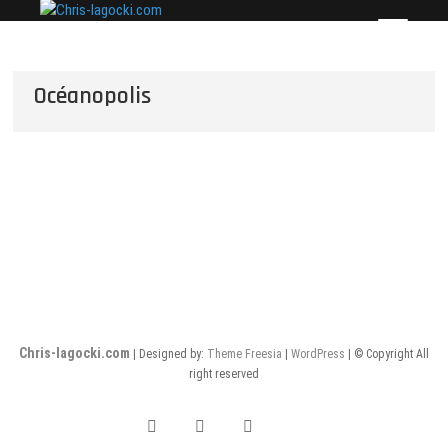
Skip
Chris-lagocki.com
CES PAGES POUR PRÉSENTER QUELQUES-UNES
to
DE MES PLUS BELLES PHOTOS…
content
Océanopolis
Chris-lagocki.com
| Designed by:
Theme Freesia
|
WordPress
| © Copyright All
right reserved
Facebook
Instagram
Twitter